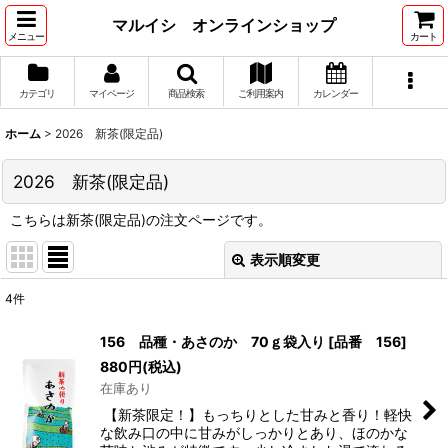
マルイシ オンラインショップ
メニュー
カート
カテゴリ
マイページ
商品検索
ご利用案内
カレンダー
ホーム
>
2026 新茶(限定品)
2026 新茶(限定品)
こちらは新茶(限定品)の注文ページです。
表示順変更
閉じる
4
件
表示数
:
156 品種・あさのか 70ｇ袋入り
[
品番 156
]
880
円
(税込)
並び順
:
在庫あり
【新茶限定！】もっちりとした甘みと香り！軽快
絞り込む
な飲み口の中に甘みがしっかりとあり、ほのかな