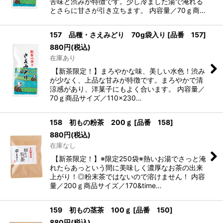
苦味と渋みが特徴です。少し冷ました湯で淹れる
とさらに甘さが引き立ちます。 内容量／70ｇ商…
157 品種・さえみどり 70g袋入り
[
品番 157
]
880
円
(税込)
在庫あり
【新茶限定！】まろやかな味、美しい水色！渋み
が少なく、上品な甘みが特徴です。まろやかで清
涼感があり、洋菓子にもよく合います。 内容量／
70ｇ商品サイズ／110×230…
158 初もの粉茶 200ｇ
[
品番 158
]
880
円
(税込)
在庫なし
【新茶限定！】※限定250袋※熱いお湯でさっと淹
れたらあっという間に美味しく濃厚なお茶の出来
上がり！◎粉末茶ではないので溶けません！ 内容
量／200ｇ商品サイズ／170&time…
159 初もの茎茶 100ｇ
[
品番 150
]
880
円
(税込)