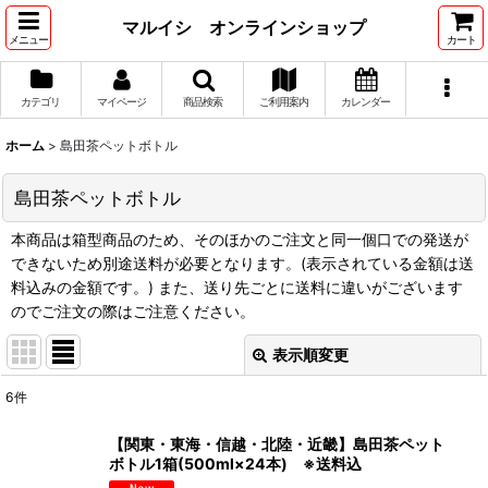
マルイシ オンラインショップ
メニュー
カート
カテゴリ
マイページ
商品検索
ご利用案内
カレンダー
ホーム
>
島田茶ペットボトル
島田茶ペットボトル
本商品は箱型商品のため、そのほかのご注文と同一個口での発送が
できないため別途送料が必要となります。(表示されている金額は送
料込みの金額です。) また、送り先ごとに送料に違いがございます
のでご注文の際はご注意ください。
表示順変更
閉じる
6
件
表示数
:
【関東・東海・信越・北陸・近畿】島田茶ペット
ボトル1箱(500ml×24本) ※送料込
並び順
: