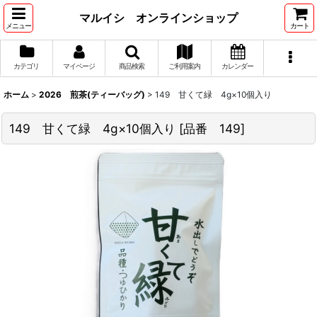
マルイシ オンラインショップ
メニュー
カート
カテゴリ
マイページ
商品検索
ご利用案内
カレンダー
ホーム
>
2026 煎茶(ティーバッグ)
>
149 甘くて緑 4g×10個入り
149 甘くて緑 4g×10個入り
[
品番 149
]