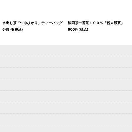
水出し茶「つゆひかり」ティーバッグ
静岡茶一番茶１００％「粉末緑茶」
648
円
(税込)
600
円
(税込)