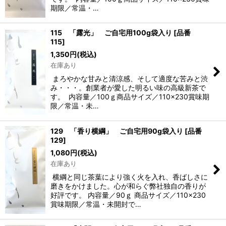
期限／常温・…
115 「露光」 ご自宅用100g袋入り
[
品番
115
]
1,350
円
(税込)
在庫あり
まろやかな甘みと清涼感、そして適度な苦みと渋
み・・・。創業者が愛した明るい味の高級新茶で
す。 内容量／100ｇ商品サイズ／110×230賞味期
限／常温・未…
129 「香り横綱」 ご自宅用90g袋入り
[
品番
129
]
1,080
円
(税込)
在庫あり
横綱と同じ茶葉により強く火を入れ、香ばしさに
磨きをかけました。心が和らぐ弊社独自の香りが
好評です。 内容量／90ｇ 商品サイズ／110×230
賞味期限／常温・未開封で…