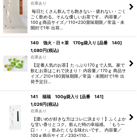
在庫あり
毎日たくさん飲んでも飽きない・疲れない・ごく
ごく飲める。そんな優しいお茶です。 内容量／
100ｇ商品サイズ／110×230賞味期限／常温・未
開封で1年 出荷…
140 強火・日々茶 170g袋入り
[
品番 140
]
1,080
円
(税込)
在庫あり
【定番人気のお茶】たっぷり170ｇで人気。家で
飲むお茶はこれで決まり！ 内容量／170ｇ 商品サ
イズ／210×180賞味期限／常温・未開封で1年 出
荷予定日…
141 福福 100g袋入り
[
品番 141
]
1,026
円
(税込)
在庫あり
【濃いめが好きな方はコレに決まり！】ふくよか
な甘い香りとコク。飲んだ時の幸福感。「もう一
口・・・」飲みたくなる味わいです。 内容量／
100ｇ商品サイズ／230×110…