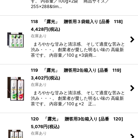
す。 内容量／100g×2袋 商品サイズ／
255×288&tim…
118 「露光」 贈答用３袋箱入り
[
品番 118
]
4,428
円
(税込)
在庫あり
まろやかな甘みと清涼感、 そして適度な苦みと
渋み・・・。 創業者が愛した明るい味の 高級新
茶です。 内容量／100ｇ×3袋商…
119 「露光」 贈答用2缶箱入り
[
品番 119
]
3,402
円
(税込)
在庫あり
まろやかな甘みと清涼感、 そして適度な苦みと
渋み・・・。 創業者が愛した明るい味の 高級新
茶です。 内容量／100ｇ×2 正…
120 「露光」 贈答用3缶箱入り
[
品番 120
]
5,076
円
(税込)
在庫あり