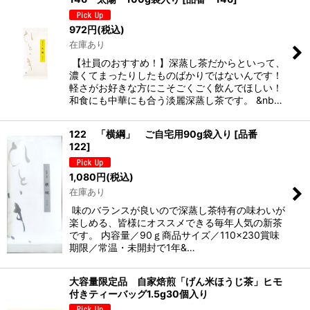
972
円
(税込)
在庫あり
【社員のおすすめ！】深蒸し茶だからといって、
濃くてまったりしたものばかりではないんです！
軽さがお好きな方にこそごくごく飲んでほしい！
和食にも中華にも合う淡麗深蒸し茶です。 &nb…
122 「横綱」 ご自宅用90g袋入り
[
品番
122
]
1,080
円
(税込)
在庫あり
味のバランスが良いので深蒸し茶特有の味わいが
楽しめる、皆様にオススメできる毎年人気の新茶
です。 内容量／90ｇ商品サイズ／110×230賞味
期限／常温・未開封で1年&…
大容量限定品 自家焙煎「げん米ほうじ茶」ヒモ
付きティーバッグ1.5g30個入り