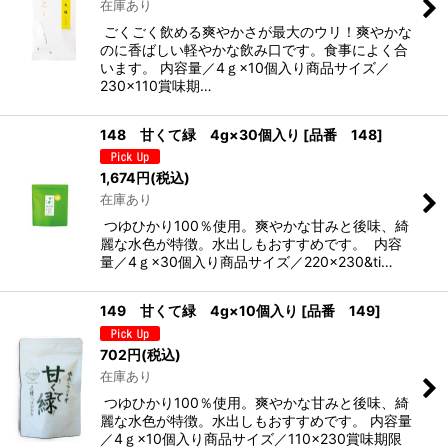
在庫あり
ごくごく飲める爽やかさが最大のウリ！爽やかな
のに香ばしい軽やかな飲み口です。食事によく合
います。 内容量／4ｇ×10個入り商品サイズ／
230×110賞味期…
148 甘くて緑 4g×30個入り
[
品番 148
]
1,674
円
(税込)
在庫あり
つゆひかり100％使用。爽やかな甘みと後味、綺
麗な水色が特徴。水出しもおすすめです。 内容
量／4ｇ×30個入り商品サイズ／220×230&ti…
149 甘くて緑 4g×10個入り
[
品番 149
]
702
円
(税込)
在庫あり
つゆひかり100％使用。爽やかな甘みと後味、綺
麗な水色が特徴。水出しもおすすめです。 内容量
／4ｇ×10個入り商品サイズ／110×230賞味期限