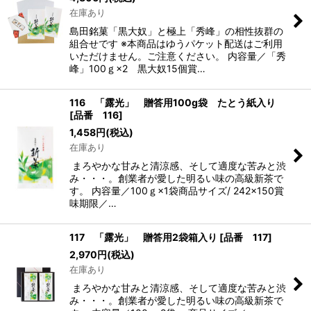
在庫あり
島田銘菓「黒大奴」と極上「秀峰」の相性抜群の
組合せです ※本商品はゆうパケット配送はご利用
いただけません。ご注意ください。 内容量／「秀
峰」100ｇ×2 黒大奴15個賞…
116 「露光」 贈答用100g袋 たとう紙入り
[
品番 116
]
1,458
円
(税込)
在庫あり
まろやかな甘みと清涼感、そして適度な苦みと渋
み・・・。創業者が愛した明るい味の高級新茶で
す。 内容量／100ｇ×1袋商品サイズ/ 242×150賞
味期限／…
117 「露光」 贈答用2袋箱入り
[
品番 117
]
2,970
円
(税込)
在庫あり
まろやかな甘みと清涼感、そして適度な苦みと渋
み・・・。創業者が愛した明るい味の高級新茶で