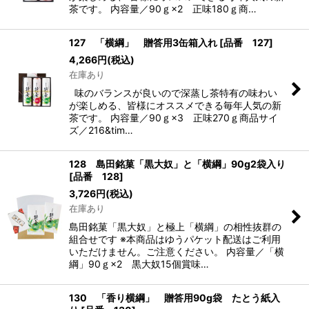
茶です。 内容量／90ｇ×2 正味180ｇ商…
127 「横綱」 贈答用3缶箱入れ
[
品番 127
]
4,266
円
(税込)
在庫あり
味のバランスが良いので深蒸し茶特有の味わい
が楽しめる、皆様にオススメできる毎年人気の新
茶です。 内容量／90ｇ×3 正味270ｇ商品サイ
ズ／216&tim…
128 島田銘菓「黒大奴」と「横綱」90g2袋入り
[
品番 128
]
3,726
円
(税込)
在庫あり
島田銘菓「黒大奴」と極上「横綱」の相性抜群の
組合せです ※本商品はゆうパケット配送はご利用
いただけません。ご注意ください。 内容量／「横
綱」90ｇ×2 黒大奴15個賞味…
130 「香り横綱」 贈答用90g袋 たとう紙入