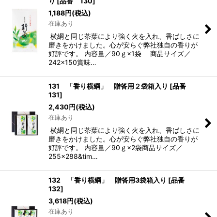
り
[
品番 130
]
1,188
円
(税込)
在庫あり
横綱と同じ茶葉により強く火を入れ、香ばしさに
磨きをかけました。心が安らぐ弊社独自の香りが
好評です。 内容量／90ｇ×1袋 商品サイズ／
242×150賞味…
131 「香り横綱」 贈答用２袋箱入り
[
品番
131
]
2,430
円
(税込)
在庫あり
横綱と同じ茶葉により強く火を入れ、香ばしさに
磨きをかけました。心が安らぐ弊社独自の香りが
好評です。 内容量／90ｇ×2袋商品サイズ／
255×288&tim…
132 「香り横綱」 贈答用3袋箱入り
[
品番
132
]
3,618
円
(税込)
在庫あり