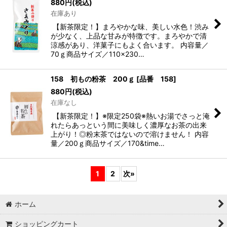
880
円
(税込)
在庫あり
【新茶限定！】まろやかな味、美しい水色！渋み
が少なく、上品な甘みが特徴です。まろやかで清
涼感があり、洋菓子にもよく合います。 内容量／
70ｇ商品サイズ／110×230…
158 初もの粉茶 200ｇ
[
品番 158
]
880
円
(税込)
在庫なし
【新茶限定！】※限定250袋※熱いお湯でさっと淹
れたらあっという間に美味しく濃厚なお茶の出来
上がり！◎粉末茶ではないので溶けません！ 内容
量／200ｇ商品サイズ／170&time…
1
2
次
»
ホーム
ショッピングカート