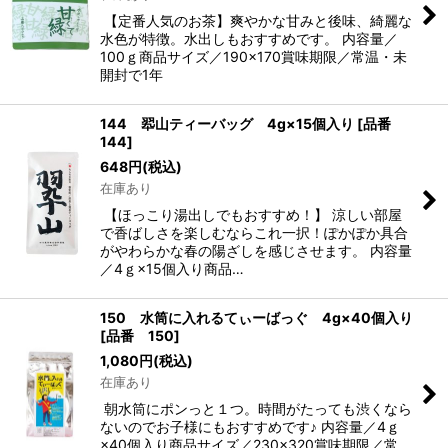
【定番人気のお茶】爽やかな甘みと後味、綺麗な
水色が特徴。水出しもおすすめです。 内容量／
100ｇ商品サイズ／190×170賞味期限／常温・未
開封で1年
144 翆山ティーバッグ 4g×15個入り
[
品番
144
]
648
円
(税込)
在庫あり
【ほっこり湯出しでもおすすめ！】 涼しい部屋
で香ばしさを楽しむならこれ一択！ぽかぽか具合
がやわらかな春の陽ざしを感じさせます。 内容量
／4ｇ×15個入り商品…
150 水筒に入れるてぃーばっぐ 4g×40個入り
[
品番 150
]
1,080
円
(税込)
在庫あり
朝水筒にポンっと１つ。時間がたっても渋くなら
ないのでお子様にもおすすめです♪ 内容量／4ｇ
×40個入り商品サイズ／230×320賞味期限／常