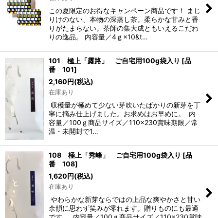
この夏限定のお得なキャンペーン商品です！ まじ
りけのない、本物の深蒸し茶。柔らかな甘みと香
りがたまらない。茶師の集大成ともいえるこだわ
りの逸品。 内容量／4ｇ×10&t…
101 極上「露路」 ご自宅用100g袋入り
[
品
番 101
]
2,160
円
(税込)
在庫あり
収穫量が極めて少ない芽吹いたばかりの新芽を丁
寧に摘み仕上げました。お求めはお早めに。 内
容量／100ｇ商品サイズ／110×230賞味期限／常
温・未開封で1…
108 極上「秀峰」 ご自宅用100g袋入り
[
品
番 108
]
1,620
円
(税込)
在庫あり
やわらかな新芽ならではの上品な爽やかさと甘い
余韻に思わず笑みが零れます。贈りものにも最適
です。 内容量／100ｇ商品サイズ／110×230賞味