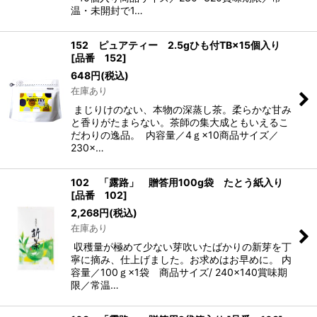
温・未開封で1…
152 ピュアティー 2.5gひも付TB×15個入り
[
品番 152
]
648
円
(税込)
在庫あり
まじりけのない、本物の深蒸し茶。柔らかな甘み
と香りがたまらない。茶師の集大成ともいえるこ
だわりの逸品。 内容量／4ｇ×10商品サイズ／
230×…
102 「露路」 贈答用100g袋 たとう紙入り
[
品番 102
]
2,268
円
(税込)
在庫あり
収穫量が極めて少ない芽吹いたばかりの新芽を丁
寧に摘み、仕上げました。お求めはお早めに。 内
容量／100ｇ×1袋 商品サイズ/ 240×140賞味期
限／常温…