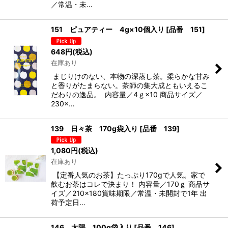
／常温・未…
151 ピュアティー 4g×10個入り
[
品番 151
]
648
円
(税込)
在庫あり
まじりけのない、本物の深蒸し茶。柔らかな甘み
と香りがたまらない。茶師の集大成ともいえるこ
だわりの逸品。 内容量／4ｇ×10 商品サイズ／
230×…
139 日々茶 170g袋入り
[
品番 139
]
1,080
円
(税込)
在庫あり
【定番人気のお茶】たっぷり170gで人気。家で
飲むお茶はコレで決まり！ 内容量／170ｇ 商品サ
イズ／210×180賞味期限／常温・未開封で1年 出
荷予定日…
146 太陽 100g袋入り
[
品番 146
]