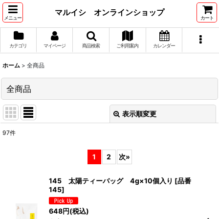
マルイシ オンラインショップ
メニュー
カート
カテゴリ
マイページ
商品検索
ご利用案内
カレンダー
ホーム
>
全商品
全商品
表示順変更
閉じる
97
件
表示数
:
1
2
次
»
並び順
:
145 太陽ティーバッグ 4g×10個入り
[
品番
145
]
絞り込む
648
円
(税込)