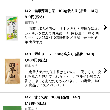
142 健康深蒸し茶 100g袋入り
[
品番 142
]
810
円
(税込)
在庫あり
【特蒸し製法が決め手！】とろりと濃厚な深緑。
カテキンを飲んで健康第一！ 内容量／100ｇ 商
品サイズ／230×110賞味期限／常温・未開封で1
年 出荷予定…
143 翆山リーフ 160g袋入り
[
品番 143
]
1,080
円
(税込)
在庫あり
【定番人気のお茶】香ばしいのに、優しくて。疲
れを丸ごと包んでくれる・・・。マルイシ独自の
香り、きっとあなたもやみつきに。 内容量／160
ｇ 商品サイズ／210×160…
147 甘くて緑 100g
[
品番 147
]
1,188
円
(税込)
在庫あり