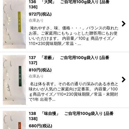
136 「大関」 ご自宅用100g袋入り
[
品番
136
]
972
円
(税込)
在庫あり
淹れやすさ、味、価格・・・。バランスの取れた
お茶。ご家庭用にもちょっとした贈答用にもお使
いいただけます。 内容量／100ｇ 商品サイズ／
110×230賞味期限／常温・…
137 「若藪」 ご自宅用100g袋入り
[
品番
137
]
810
円
(税込)
在庫あり
名は体を表す。その名の通りの深みのある水色と
味わいが人気のご家庭向け定番茶。 内容量／100
ｇ商品サイズ／110×230賞味期限／常温・未開封
で1年 出荷予…
138 「味自慢」 ご自宅用100g袋入り
[
品番
138
]
680
円
(税込)