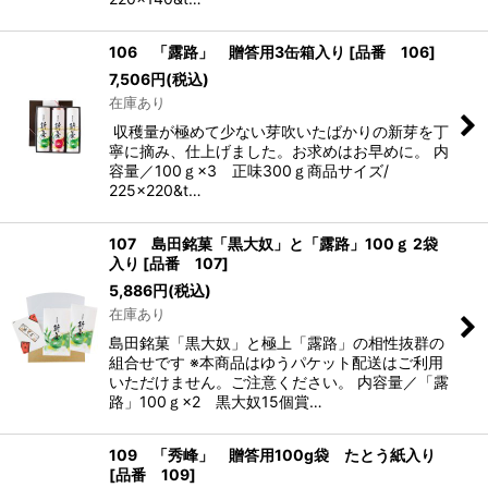
106 「露路」 贈答用3缶箱入り
[
品番 106
]
7,506
円
(税込)
在庫あり
収穫量が極めて少ない芽吹いたばかりの新芽を丁
寧に摘み、仕上げました。お求めはお早めに。 内
容量／100ｇ×3 正味300ｇ商品サイズ/
225×220&t…
107 島田銘菓「黒大奴」と「露路」100ｇ 2袋
入り
[
品番 107
]
5,886
円
(税込)
在庫あり
島田銘菓「黒大奴」と極上「露路」の相性抜群の
組合せです ※本商品はゆうパケット配送はご利用
いただけません。ご注意ください。 内容量／「露
路」100ｇ×2 黒大奴15個賞…
109 「秀峰」 贈答用100g袋 たとう紙入り
[
品番 109
]