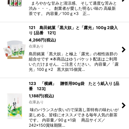
まろやかな甘みと清涼感、 そして適度な苦みと
渋み・・・。 創業者が愛した明るい味の 高級新
茶です。 内容量／100ｇ×3 正…
121 島田銘菓「黒大奴」と「露光」100g 2袋入
り
[
品番 121
]
4,266
円
(税込)
在庫あり
島田銘菓「黒大奴」と極上「露光」の相性抜群の
組合せです ※本商品はゆうパケット配送はご利用
いただけません。ご注意ください。 内容量／「露
光」100ｇ×2 黒大奴15個賞…
123 「横綱」 贈答用90g袋 たとう紙入り
[
品
番 123
]
1,188
円
(税込)
在庫あり
味のバランスが良いので深蒸し茶特有の味わいが
楽しめる、皆様にオススメできる毎年人気の新茶
です。 内容量／90ｇ×1袋 商品サイズ／
242×150賞味期限…