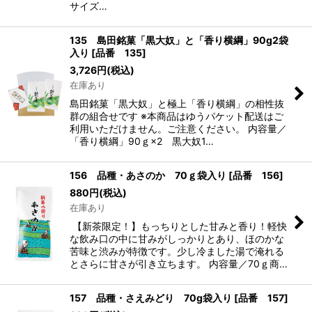
サイズ…
135 島田銘菓「黒大奴」と「香り横綱」90g2袋
入り
[
品番 135
]
3,726
円
(税込)
在庫あり
島田銘菓「黒大奴」と極上「香り横綱」の相性抜
群の組合せです ※本商品はゆうパケット配送はご
利用いただけません。ご注意ください。 内容量／
「香り横綱」90ｇ×2 黒大奴1…
156 品種・あさのか 70ｇ袋入り
[
品番 156
]
880
円
(税込)
在庫あり
【新茶限定！】もっちりとした甘みと香り！軽快
な飲み口の中に甘みがしっかりとあり、ほのかな
苦味と渋みが特徴です。少し冷ました湯で淹れる
とさらに甘さが引き立ちます。 内容量／70ｇ商…
157 品種・さえみどり 70g袋入り
[
品番 157
]