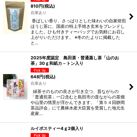
810
円
(税込)
在庫あり
香ばしい香り、さっぱりとした味わいの自家焙煎
ほうじ茶に、国産の特上手焼き玄米をブレンドし
ました。ひも付きティーバッグでお気軽にお召し
上がりいただけます。 ※冬のたよりに掲載した
と…
2025年度認定 島田茶・普通蒸し茶「山のお
茶」30ｇ和紙カ－トン入り
648
円
(税込)
在庫あり
緑茶そのものの良さが引き立つ、昔ながらの
「普通煎茶」一口含むと島田市の昔ながらの茶畑
や山里の情景が浮かんできます。「第５４回静岡
茶品評会」にて農林水産大臣賞を受賞した地元生
産家…
ルイボスティー4ｇ2個入り