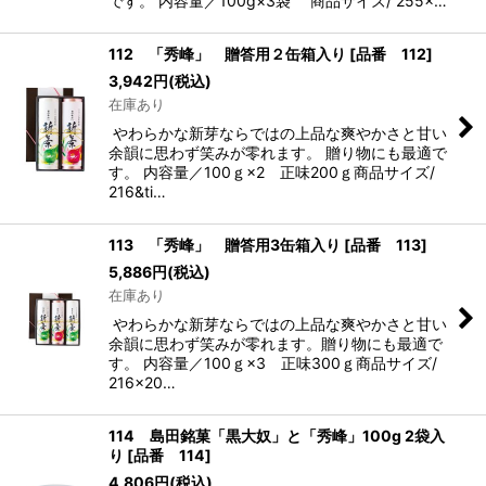
です。 内容量／100g×3袋 商品サイズ/ 255×…
112 「秀峰」 贈答用２缶箱入り
[
品番 112
]
3,942
円
(税込)
在庫あり
やわらかな新芽ならではの上品な爽やかさと甘い
余韻に思わず笑みが零れます。 贈り物にも最適で
す。 内容量／100ｇ×2 正味200ｇ商品サイズ/
216&ti…
113 「秀峰」 贈答用3缶箱入り
[
品番 113
]
5,886
円
(税込)
在庫あり
やわらかな新芽ならではの上品な爽やかさと甘い
余韻に思わず笑みが零れます。贈り物にも最適で
す。 内容量／100ｇ×3 正味300ｇ商品サイズ/
216×20…
114 島田銘菓「黒大奴」と「秀峰」100g 2袋入
り
[
品番 114
]
4,806
円
(税込)